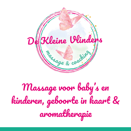
Massage voor baby’s en
kinderen, geboorte in kaart &
aromatherapie