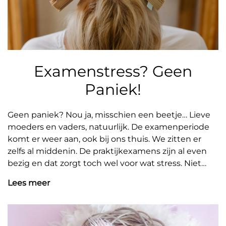
Examenstress? Geen
Paniek!
Geen paniek? Nou ja, misschien een beetje… Lieve
moeders en vaders, natuurlijk. De examenperiode
komt er weer aan, ook bij ons thuis. We zitten er
zelfs al middenin. De praktijkexamens zijn al even
bezig en dat zorgt toch wel voor wat stress. Niet
alleen bij mijn dochter, maar zeker ook bij mij als
Lees meer
moeder. Weet ze alles? Heeft ze wel goed geleerd,
enzovoort… Het kan voor jou als ouder lastig zijn om
je kind te zien worstelen met examenstress, maar
ja, het hoort er ook een beetje bij. Stress heeft ook