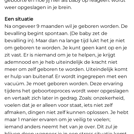
geboorte en hoe jij hier als baby op reageert wordt
weer opgeslagen in je brein.
Een situatie
Na ongeveer 9 maanden wil je geboren worden. De
bevalling begint spontaan. (De baby zet de
bevalling in). Maar dan na lange tijd lukt het je niet
om geboren te worden. Je kunt geen kant op en je
zit vast. Er is niemand om je te helpen, je krijgt
ademnood en je heb uiteindelijk de kracht niet
meer om zelf geboren te worden. Uiteindelijk komt
er hulp van buitenaf. Er wordt ingegrepen met een
vacuüm. Je moet geboren worden. Deze ervaring
tijdens het geboorteproces wordt weer opgeslagen
en vertaalt zich later in gedrag. Zoals: onzekerheid,
voelen dat je er alleen voor staat, iets niet zelf
afmaken, dingen niet zelf kunnen oplossen. Je hebt
maar 1 manier ervaren om je veilig te voelen;
iemand anders neemt het van je over. Dit zul je
blijven doen wanneer je in een stress situatie komt,