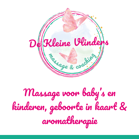
Massage voor baby’s en
kinderen, geboorte in kaart &
aromatherapie